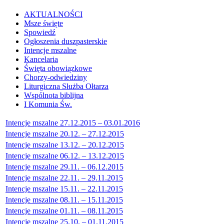
AKTUALNOŚCI
Msze święte
Spowiedź
Ogłoszenia duszpasterskie
Intencje mszalne
Kancelaria
Święta obowiązkowe
Chorzy-odwiedziny
Liturgiczna Służba Ołtarza
Wspólnota biblijna
I Komunia Św.
Intencje mszalne 27.12.2015 – 03.01.2016
Intencje mszalne 20.12. – 27.12.2015
Intencje mszalne 13.12. – 20.12.2015
Intencje mszalne 06.12. – 13.12.2015
Intencje mszalne 29.11. – 06.12.2015
Intencje mszalne 22.11. – 29.11.2015
Intencje mszalne 15.11. – 22.11.2015
Intencje mszalne 08.11. – 15.11.2015
Intencje mszalne 01.11. – 08.11.2015
Intencje mszalne 25.10. – 01.11.2015