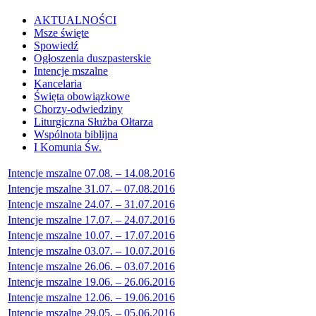
AKTUALNOŚCI
Msze święte
Spowiedź
Ogłoszenia duszpasterskie
Intencje mszalne
Kancelaria
Święta obowiązkowe
Chorzy-odwiedziny
Liturgiczna Służba Ołtarza
Wspólnota biblijna
I Komunia Św.
Intencje mszalne 07.08. – 14.08.2016
Intencje mszalne 31.07. – 07.08.2016
Intencje mszalne 24.07. – 31.07.2016
Intencje mszalne 17.07. – 24.07.2016
Intencje mszalne 10.07. – 17.07.2016
Intencje mszalne 03.07. – 10.07.2016
Intencje mszalne 26.06. – 03.07.2016
Intencje mszalne 19.06. – 26.06.2016
Intencje mszalne 12.06. – 19.06.2016
Intencje mszalne 29.05. – 05.06.2016