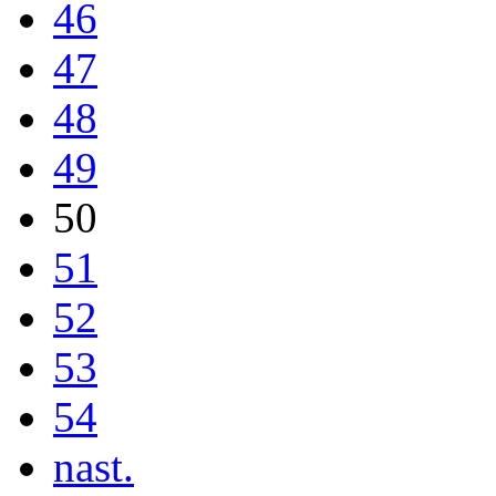
46
47
48
49
50
51
52
53
54
nast.