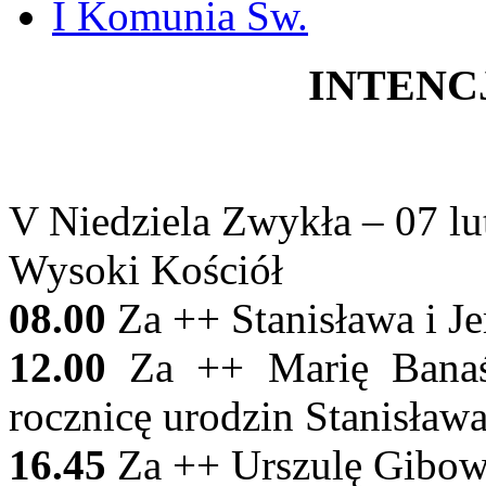
I Komunia Św.
INTENC
V Niedziela Zwykła – 07 lu
Wysoki Kościół
08.00
Za ++ Stanisława i J
12.00
Za ++ Marię Banaś 
rocznicę urodzin Stanisław
16.45
Za ++ Urszulę Gibows