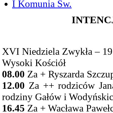
I Komunia Św.
INTENC
XVI Niedziela Zwykła – 19 
Wysoki Kościół
08.00
Za + Ryszarda Szczup
12.00
Za ++ rodziców Jana
rodziny Gałów i Wodyński
16.45
Za + Wacława Pawełcz